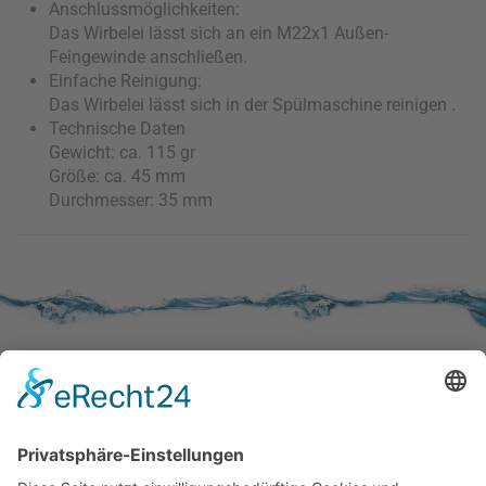
Anschlussmöglichkeiten:
Das Wirbelei lässt sich an ein M22x1 Außen-
Feingewinde anschließen.
Einfache Reinigung:
Das Wirbelei lässt sich in der Spülmaschine reinigen .
Technische Daten
Gewicht: ca. 115 gr
Größe: ca. 45 mm
Durchmesser: 35 mm
SERVICE
Kundenzufriedenheit
Erinnerung
Händlernetz
WISSENSWERTES