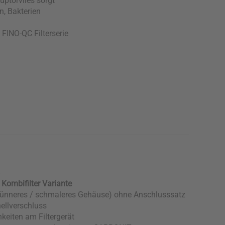
uptorvlies sorgt
n, Bakterien
 FINO-QC Filterserie
ombifilter Variante
s dünneres / schmaleres Gehäuse) ohne Anschlusssatz
ellverschluss
keiten am Filtergerät