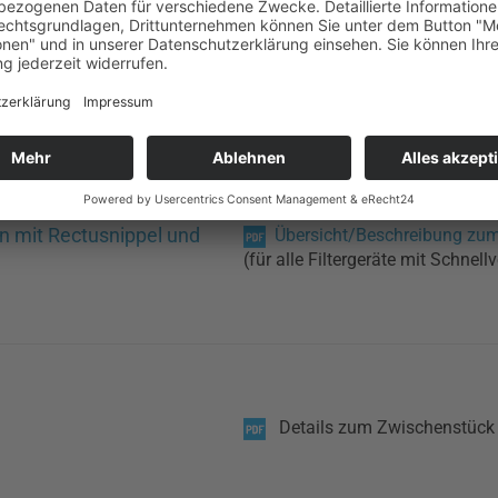
n mit Rectusnippel und
Übersicht/Beschreibung zum
(für alle Filtergeräte mit Schnel
Details zum Zwischenstück