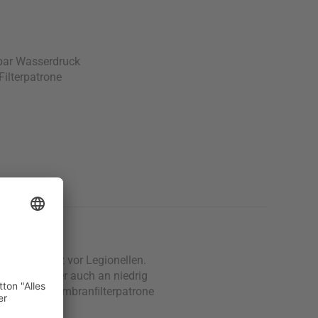
 bar Wasserdruck
Filterpatrone
 zum Schutz vor Legionellen.
sst der Filter auch an niedrig
thaltene Membranﬁlterpatrone