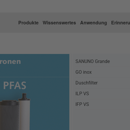
Produkte
Wissenswertes
Anwendung
Erinner
SANUNO Grande
GO inox
Duschfilter
ILP VS
IFP VS