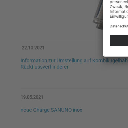
22.10.2021
Information zur Umstellung auf Kombikugelhah
Rückflussverhinderer
19.05.2021
neue Charge SANUNO inox