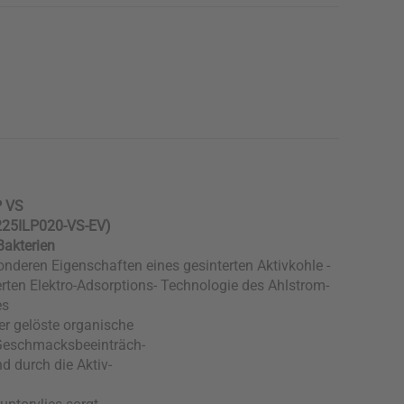
P VS
 225ILP020-VS-EV)
Bakterien
onderen Eigenschaften eines gesinterten Aktivkohle -
rten Elektro-Adsorptions- Technologie des Ahlstrom-
es
r gelöste organische
 Geschmacksbeeinträch-
 durch die Aktiv-