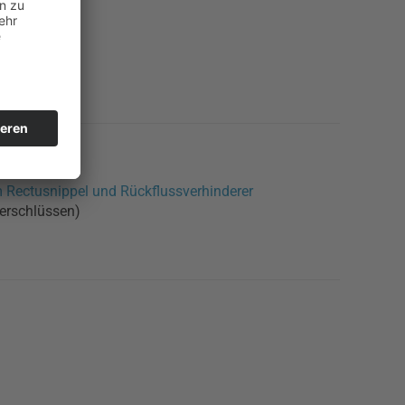
 Rectusnippel und Rückflussverhinderer
lverschlüssen)