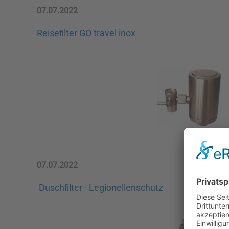
07.07.2022
Reiseﬁlter
GO travel inox
07.07.2022
Duschﬁlter - Legionellenschutz