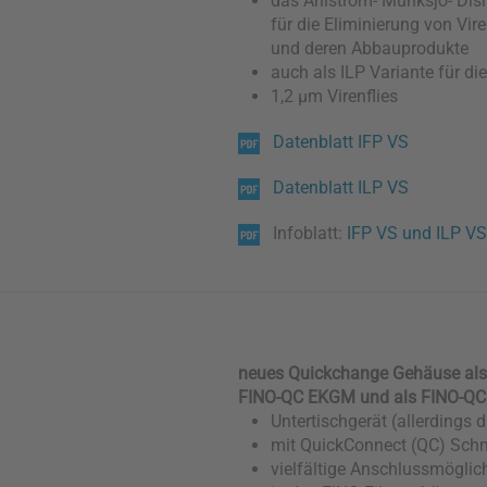
das Ahlstrom- Munksjö- Disr
für die Eliminierung von Vire
und deren Abbauprodukte
auch als ILP Variante für die
1,2 µm Virenflies
Datenblatt IFP VS
Datenblatt ILP VS
Infoblatt:
IFP VS und ILP VS
neues Quickchange Gehäuse als
FINO-QC EKGM und als FINO-QC K
Untertischgerät (allerding
mit QuickConnect (QC) Schn
vielfältige Anschlussmöglich