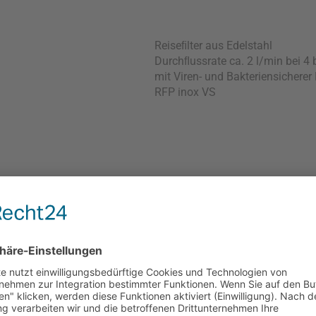
Reiseﬁlter aus Edelstahl
Durchﬂussrate ca. 2 l/min bei 4
mit Viren- und Bakteriensicherer 
RFP inox VS
Besonders kompakter Duschﬁlter
Durch seine schlanke Bauform pa
aufbauende Duscharmaturen. En
245UF02-ET1