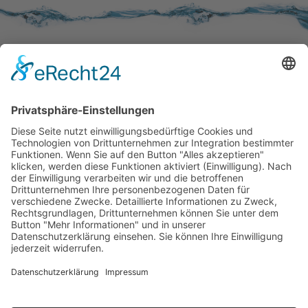
SERVICE
Kundenzufriedenheit
Erinnerung
Händlernetz
WISSENSWERTES
Broschüren
Aktivkohle
Wer filtert was
Zertifizierungen
KONTAKT
Kontaktformular
Impressum
Datenschutzerklärung
Rechtliches
AVB
|
AEB
(AGB's)