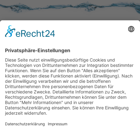
SERVICE
Kundenzufriedenheit
Erinnerung
Händlernetz
WISSENSWERTES
Broschüren
Aktivkohle
Wer filtert was
Zertifizierungen
KONTAKT
Kontaktformular
Impressum
Datenschutzerklärung
Rechtliches
AVB
|
AEB
(AGB's)